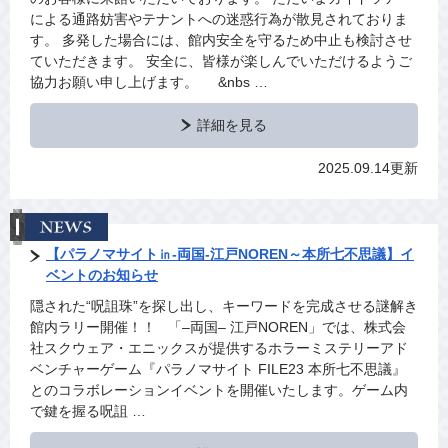
による通路妨害やテナントへの迷惑行為が散見されておりま
す。 多発した場合には、館内安全を守るため中止も検討させ
ていただきます。 安全に、皆様が楽しんでいただけるようご
協力お願い申し上げます。 &nbs …
詳細を見る
2025.09.14更新
【パラノマサイト㏌‐両国‐江戸NOREN～本所七不思議】イ
ベントのお知らせ
隠された“呪詛珠”を探し出し、キーワードを完成させる謎解き
館内ラリー開催！！ 「–両国– 江戸NOREN」では、株式会
社スクウェア・エニックスが提供するホラーミステリーアド
ベンチャーゲーム『パラノマサイト FILE23 本所七不思議』
とのコラボレーションイベントを開催いたします。ゲーム内
で鍵を握る呪詛 …