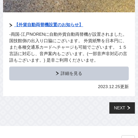
【外貨自動両替機設置のお知らせ】
-両国‐江戸NORENに自動外貨自動両替機が設置されました。
国技館側の出入り口脇にございます。 外貨紙幣を日本円に、
また各種交通系カードへチャージも可能でございます。 １５
言語に対応し、音声案内もございます。(一部音声非対応の言
語もございます。) 是非ご利用くださいませ。
詳細を見る
2023.12.25更新
NEXT