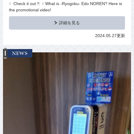
↑ Check it out !! ↑ What is -Ryogoku- Edo NOREN? Here is
the promotional video!
詳細を見る
2024.05.27更新