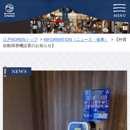
-両国-江戸NOREN
江戸NORENトップ
>
INFORMATION（ニュース・催事）
> 【外貨
自動両替機設置のお知らせ】