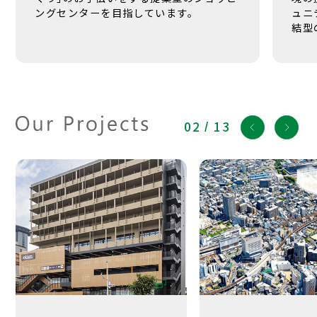
ングセンターを目指しています。
ュニ
結型
02
/
13