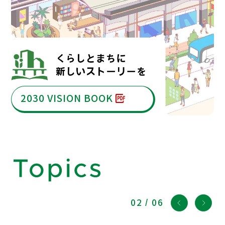
2030 VISION BOOK
02
/
06