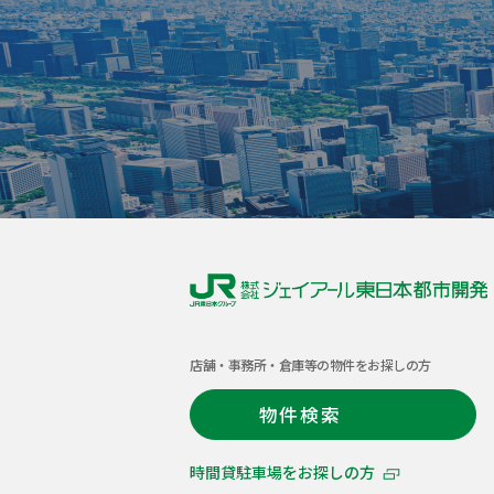
株
式
店舗・事務所・倉庫等の物件をお探しの方
会
社
物件検索
ジ
ェ
時間貸駐車場をお探しの方
イ