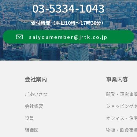
03-5334-1043
受付時間（平日10時～17時30分）
saiyoumember@jrtk.co.jp
会社案内
事業内容
ごあいさつ
開発・運営事
会社概要
ショッピング
役員
オフィス・住
組織図
物販・飲食事