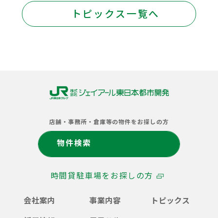
トピックス一覧へ
株
式
店舗・事務所・倉庫等の物件をお探しの方
会
社
物件検索
ジ
ェ
イ
時間貸駐車場をお探しの方
ア
ー
ル
会社案内
事業内容
トピックス
東
日