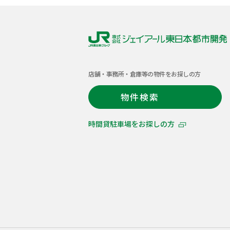
株
式
店舗・事務所・倉庫等の物件をお探しの方
会
社
物件検索
ジ
ェ
時間貸駐車場をお探しの方
イ
ア
ー
ル
東
日
本
都
市