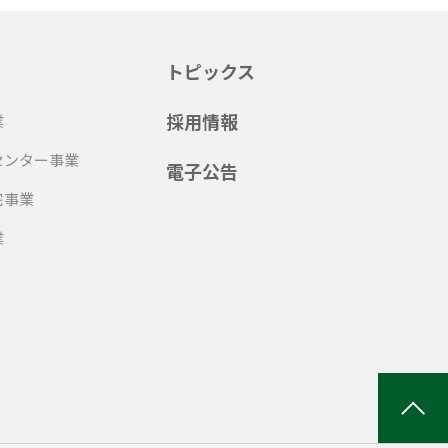
トピックス
採用情報
業
センター事業
電子公告
宅事業
業