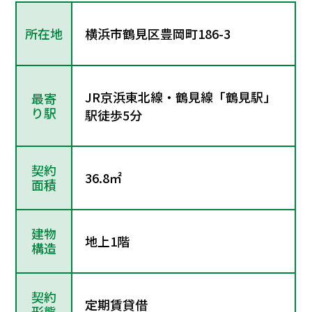
所在地
横浜市鶴見区豊岡町186-3
JR京浜東北線・鶴見線「鶴見駅」
最寄
り駅
駅徒歩5分
契約
36.8㎡
面積
建物
地上1階
構造
契約
定期賃貸借
形態