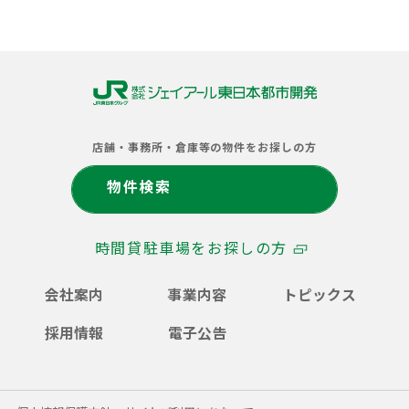
株
式
店舗・事務所・倉庫等の物件をお探しの方
会
社
物件検索
ジ
ェ
イ
時間貸駐車場をお探しの方
ア
ー
ル
会社案内
事業内容
トピックス
東
日
採用情報
電子公告
本
都
市
開