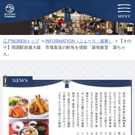
-両国-江戸NOREN
江戸NORENトップ
>
INFORMATION（ニュース・催事）
> 【その
十】両国駅前最大級 市場直送の鮮魚を堪能「築地食堂 源ちゃ
ん」