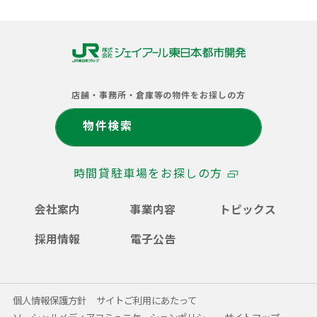
株
式
店舗・事務所・倉庫等の物件をお探しの方
会
社
物件検索
ジ
ェ
イ
時間貸駐車場をお探しの方
ア
ー
ル
会社案内
事業内容
トピックス
東
日
採用情報
電子公告
本
都
市
開
個人情報保護方針
サイトご利用にあたって
発
ソーシャルメディアコミュニケーションポリシー
サイトマップ