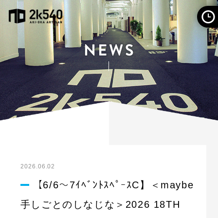
2026.06.02
【6/6～7ｲﾍﾞﾝﾄｽﾍﾟｰｽC】＜maybe
手しごとのしなじな＞2026 18TH