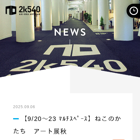
2025.09.06
【9/20～23 ﾏﾙﾁｽﾍﾟｰｽ】ねこのか
たち アート展秋