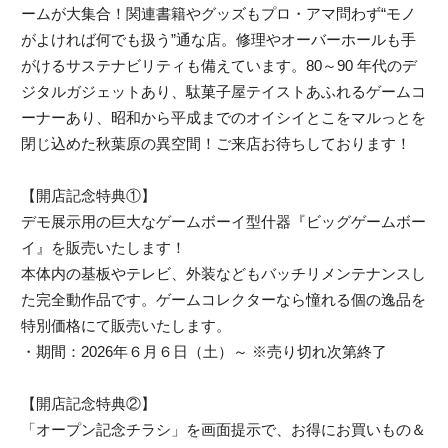
ームが大集合！関連書籍やグッズもプロ・アマ問わず“モノ
がよければ何でも扱う”通な店。修理やオーバーホールも手
がけるサステナビリティも備えています。80～90 年代のデ
ジタルガジェットあり、駄菓子屋テイストあふれるゲームコ
ーナーあり、昭和から平成までのオイシイとこをマルっとを
閉じ込めた秋葉原の異空間！ご来店お待ちしております！
【開店記念特典①】
デモ展示用の巨大なゲームボーイ型什器『ビッグゲームボー
イ』を販売いたします！
本体内の基板やテレビ、外装などもバッチリメンテナンスし
た完全動作品です。ゲームコレクターなら憧れる個の逸品を
特別価格にて販売いたします。
・期間：2026年６月６日（土）～ ※売り切れ次第終了
【開店記念特典②】
「オープン記念チラシ」を画面提示で、お得にお買いもの＆