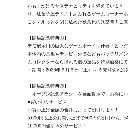
ルも手がけるサステナビリティも備えています。8
り、駄菓子屋テイストあふれるゲームコーナーあ
こをマルっとを閉じ込めた秋葉原の異空間！ご来
【開店記念特典①】
デモ展示用の巨大なゲームボーイ型什器『ビッグ
本体内の基板やテレビ、外装などもバッチリメン
ムコレクターなら憧れる個の逸品を特別価格にて
・期間：2026年６月６日（土）～ ※売り切れ次
【開店記念特典②】
「オープン記念チラシ」を画面提示で、お得にお
■買いものサ－ビス
お買い上げ金額の合計によって割引します！
5,000円以上のお買い上げで500円の割引から、5
10,000円値引きのサービス！