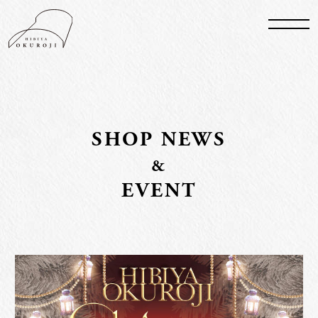
S
HO
P N
E
WS
&
EVENT