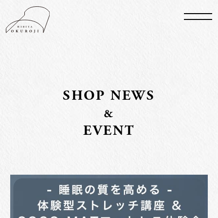
S
HO
P N
E
WS
&
EVENT