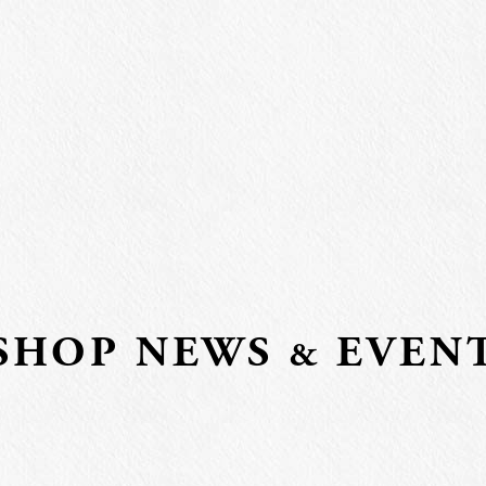
S
HO
P N
E
WS
EVEN
&