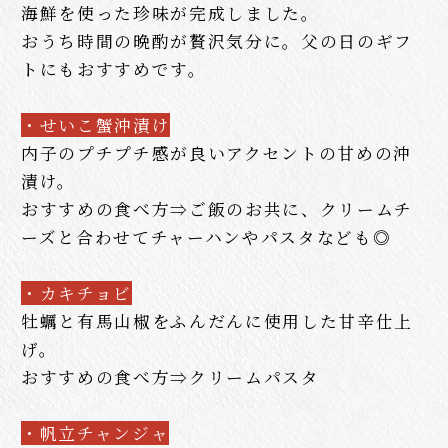
海鮮を使った珍味が完成しました。
おうち時間の晩酌が贅沢気分に。父の日のギフ
トにもおすすめです。
・せいこ蟹沖漬け
内子のプチプチ感が良いアクセントの甘めの沖
漬け。
おすすめの食べ方⇒ご飯のお共に、クリームチ
ーズと合わせてチャーハンやパスタなども◎
・カキチョビ
牡蠣と有馬山椒をふんだんに使用した甘辛仕上
げ。
おすすめの食べ方⇒クリームパスタ
・帆立チャンジャ