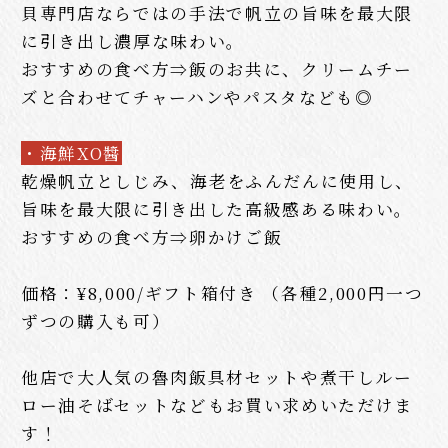
貝専門店ならではの手法で帆立の旨味を最大限
に引き出し濃厚な味わい。
おすすめの食べ方⇒飯のお共に、クリームチー
ズと合わせてチャーハンやパスタなども◎
・海鮮XO醬
乾燥帆立としじみ、海老をふんだんに使用し、
旨味を最大限に引き出した高級感ある味わい。
おすすめの食べ方⇒卵かけご飯
価格：¥8,000/ギフト箱付き （各種2,000円一つ
ずつの購入も可）
他店で大人気の魯肉飯具材セットや煮干しルー
ロー油そばセットなどもお買い求めいただけま
す！