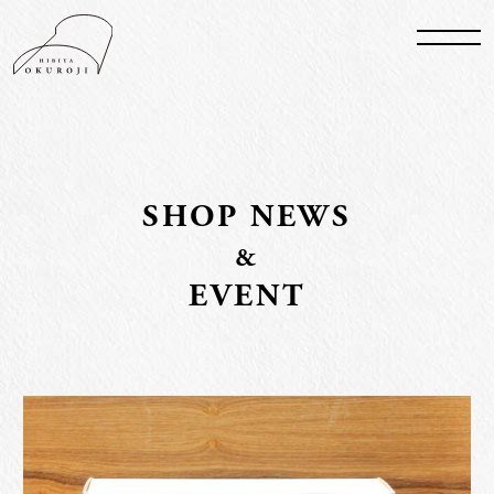
S
HO
P N
E
WS
&
EVENT