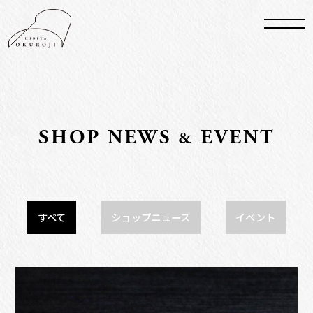
S
HO
P N
E
WS
EVENT
&
すべて
ショップニュース
イベント