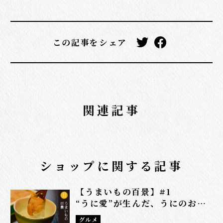
この記事をシェア
関連記事
ショップに関する記事
【うまいもの百景】#1
“うに愛”が生んだ、うにのおい
しさの新境地。
グルメ