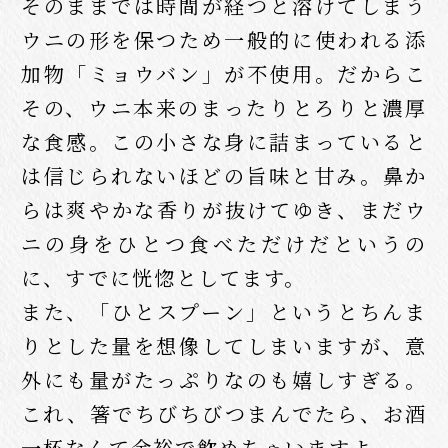
そのままでは時間が経つと溶けてしまう
ウニの形を保つため一般的に使われる添
加物「ミョウバン」が不使用。だからこ
その、ウニ本来のまったりとろりと濃厚
な食感。この小さな身に詰まっていると
は信じられないほどの旨味と甘み。鼻か
らは爽やかな香りが抜けてゆき、まだウ
ニの身をひとつ食べただけだというの
に、すでに恍惚としてます。
また、「ひとスプーン」というとちんま
りとした量を想像してしまいますが、意
外にも量がたっぷりなのも嬉しすぎる。
これ、箸でちびちびつまんでたら、お酒
一杯なんて余裕で飲めちゃいますよ。