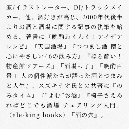
家/イラストレーター、DJ/トラックメイ
カー、他。酒好きが高じ、2000年代後半
よりお酒と酒場に関する記事の執筆を始
める。著書に『晩酌わくわく！アイデア
レシピ』『天国酒場』『つつまし酒 懐と
心にやさしい46の飲み方』『ほろ酔い！
物産館ツアーズ』『酒場っ子』『晩酌百
景 11人の個性派たちが語った酒とつまみ
と人生』、スズキナオ氏との共著に『の
みタイム』『“よむ”お酒』『椅子さえあ
ればどこでも酒場 チェアリング入門』
（ele-king books）『酒の穴』。