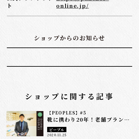
ト
online.jp/
ショップからのお知らせ
ショップに関する記事
【PEOPLES】#5
靴に携わり20年！老舗ブランド
の初店舗を支える元営業マン
ピープル
2020.11.25