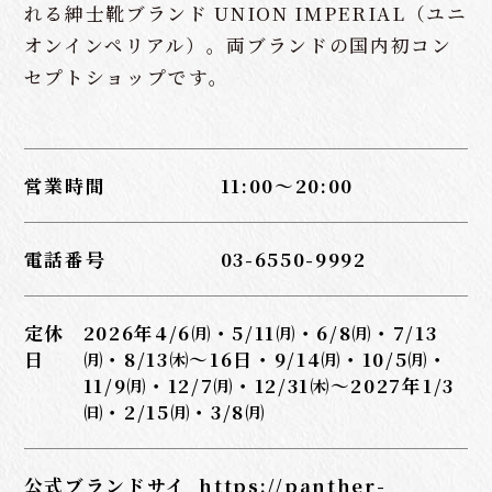
れる紳士靴ブランド UNION IMPERIAL（ユニ
オンインペリアル）。両ブランドの国内初コン
セプトショップです。
営業時間
11:00～20:00
電話番号
03-6550-9992
定休
2026年4/6㈪・5/11㈪・6/8㈪・7/13
日
㈪・8/13㈭～16日・9/14㈪・10/5㈪・
11/9㈪・12/7㈪・12/31㈭～2027年1/3
㈰・2/15㈪・3/8㈪
公式ブランドサイ
https://panther-