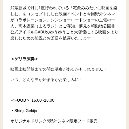
武蔵新城で月に1度行われている「宅飲みみたいに映画を楽
しむ」をコンセプトにした映画イベントと今回野外シネマ
がコラボレーション。シンジョーロードショーの主催の一
人、高木遥菜（まるラジ）とご存知、夢見ヶ崎動物公園非
公式アイドルGABUのゆうゆうこと大塚優による映画をより
楽しむための前説とお芝居を披露いたします！
＜ゲリラ演奏＞
映画上映開始までの間に演奏があるかもしれません！
いつ、どんな曲が始まるかお楽しみに！！
＜FOOD＞
15:00~18:00
・ShinjoGekijo
オリジナルドリンク&野外シネマ限定フード販売